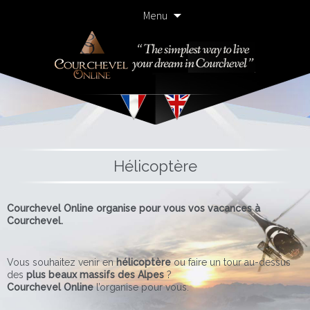
Skip
Menu
to
content
Hélicoptère
Courchevel Online organise pour vous vos vacances à
Courchevel.
Vous souhaitez venir en
hélicoptère
ou faire un tour au-dessus
des
plus beaux massifs des Alpes
?
Courchevel Online
l’organise pour vous.