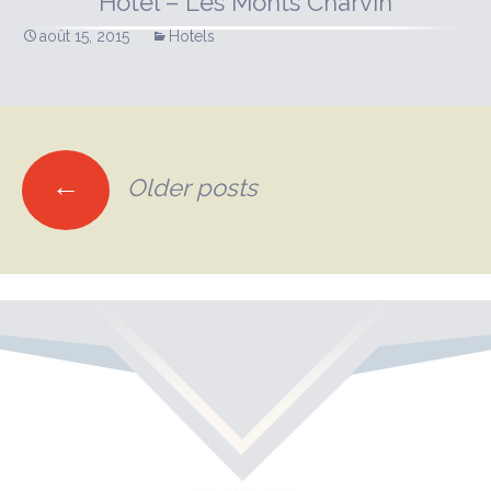
Hôtel – Les Monts Charvin
août 15, 2015
Hotels
Posts
←
Older posts
navigation